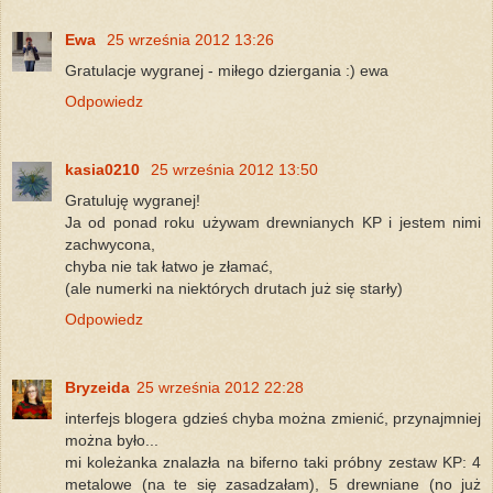
Ewa
25 września 2012 13:26
Gratulacje wygranej - miłego dziergania :) ewa
Odpowiedz
kasia0210
25 września 2012 13:50
Gratuluję wygranej!
Ja od ponad roku używam drewnianych KP i jestem nimi
zachwycona,
chyba nie tak łatwo je złamać,
(ale numerki na niektórych drutach już się starły)
Odpowiedz
Bryzeida
25 września 2012 22:28
interfejs blogera gdzieś chyba można zmienić, przynajmniej
można było...
mi koleżanka znalazła na biferno taki próbny zestaw KP: 4
metalowe (na te się zasadzałam), 5 drewniane (no już