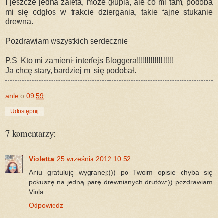
I jeszcze jedna zaleta, może głupia, ale co mi tam, podoba
mi się odgłos w trakcie dziergania, takie fajne stukanie
drewna.
Pozdrawiam wszystkich serdecznie
P.S. Kto mi zamienił interfejs Bloggera!!!!!!!!!!!!!!!!!!!
Ja chcę stary, bardziej mi się podobał.
anle
o
09:59
Udostępnij
7 komentarzy:
Violetta
25 września 2012 10:52
Aniu gratuluję wygranej:))) po Twoim opisie chyba się
pokuszę na jedną parę drewnianych drutów:)) pozdrawiam
Viola
Odpowiedz