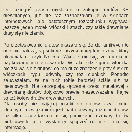
Od jakiegoś czasu myślałam o zakupie drutów KP
drewnianych, już nie raz zaznaczałam je w sklepach
internetowych, ale ostatecznym rozrachunku wygrywał
jeszcze jeden motek włóczki i strach, czy takie drewniane
druty się nie złamią.
Po przetestowaniu drutów okazało się, że do łamliwych to
one nie należą, są solidne, przynajmniej ten rozmiar który
otrzymałam, czyli Nr 5,5. Wydaje mi się, że normalne
użytkowanie im nie zaszkodzi. W trakcie dziergania włóczka
nie zsuwa się z drutów, co ma duże znaczenie przy śliskich
włóczkach, typu jedwab, czy też cienkich. Ponadto
zauważałam, że na nich robię bardziej ściśle niż na
metalowych. Nie zaczepiają, łączenie części metalowej z
drewnianą drutów dotykowo prawie niezauważalne. Fajne
są też kolory drutów drewnianych.
Dla osoby nie mającej miarki do drutów, czyli mnie,
idealnym rozwiązaniem jest nadrukowany rozmiar drutów,
już kilka razy zdarzało mi się pomieszać rozmiary drutów
metalowych, a tu wystarczy spojrzeć na nie i ma się
informację.