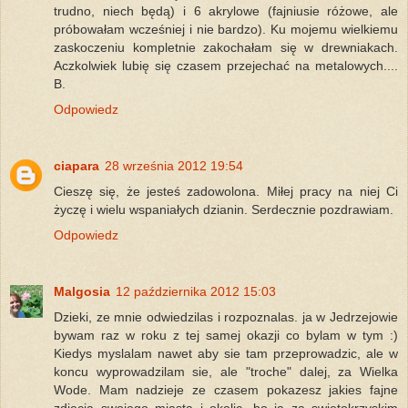
trudno, niech będą) i 6 akrylowe (fajniusie różowe, ale
próbowałam wcześniej i nie bardzo). Ku mojemu wielkiemu
zaskoczeniu kompletnie zakochałam się w drewniakach.
Aczkolwiek lubię się czasem przejechać na metalowych....
B.
Odpowiedz
ciapara
28 września 2012 19:54
Cieszę się, że jesteś zadowolona. Miłej pracy na niej Ci
życzę i wielu wspaniałych dzianin. Serdecznie pozdrawiam.
Odpowiedz
Malgosia
12 października 2012 15:03
Dzieki, ze mnie odwiedzilas i rozpoznalas. ja w Jedrzejowie
bywam raz w roku z tej samej okazji co bylam w tym :)
Kiedys myslalam nawet aby sie tam przeprowadzic, ale w
koncu wyprowadzilam sie, ale "troche" dalej, za Wielka
Wode. Mam nadzieje ze czasem pokazesz jakies fajne
zdjecia swojego miasta i okolic, bo ja za swietokrzyskim